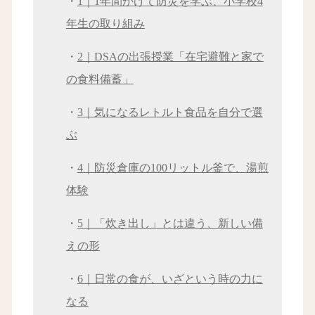
・
1｜1年間かけて防災を学ぶ、小学校4
年生の取り組み
・
2｜DSAの出張授業「在宅避難と家で
の食料備蓄」
・
3｜気になるレトルト食品を自分で選
ぶ
・
4｜防災倉庫の100リットル釜で、湯煎
体験
・
5｜「炊き出し」とは違う、新しい備
えの形
・
6｜日常の食が、いざという時の力に
なる