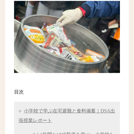
目次
○
小学校で学ぶ在宅避難と食料備蓄｜DSA出
張授業レポート