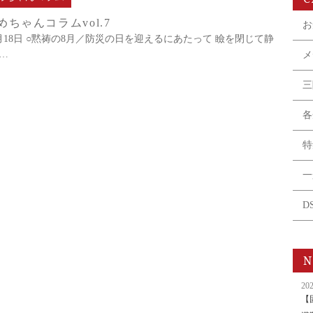
ちゃんコラムvol.7
お
年8月18日 ○黙祷の8月／防災の日を迎えるにあたって 瞼を閉じて静
…
メ
三
各
特
一
D
N
202
【