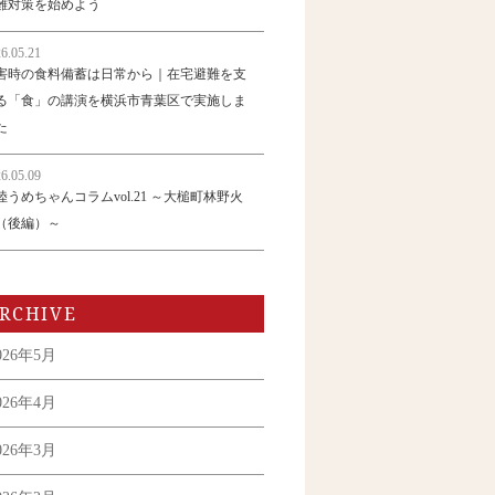
難対策を始めよう
6.05.21
害時の食料備蓄は日常から｜在宅避難を支
る「食」の講演を横浜市青葉区で実施しま
た
6.05.09
陸うめちゃんコラムvol.21 ～大槌町林野火
（後編）～
RCHIVE
026年5月
026年4月
026年3月