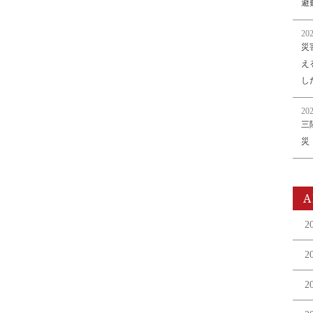
避
202
災
え
し
202
三
災
A
2
2
2