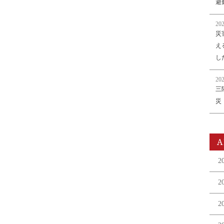
避
202
災
え
し
202
三
災
A
2
2
2