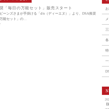
推奨「毎日の万能セット」販売スタート
お
ビーンズさまが手掛ける「d/n（ディーエヌ）」より、DSA推奨
万能セット」の…
メ
2
三
各
特
一
D
N
202
【