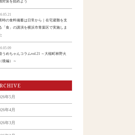
難対策を始めよう
6.05.21
害時の食料備蓄は日常から｜在宅避難を支
る「食」の講演を横浜市青葉区で実施しま
た
6.05.09
陸うめちゃんコラムvol.21 ～大槌町林野火
（後編）～
RCHIVE
026年5月
026年4月
026年3月