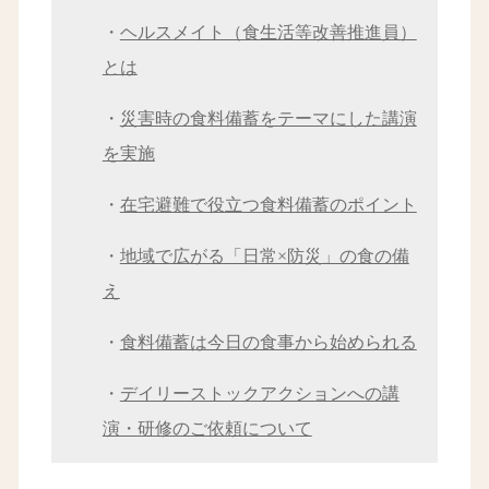
・
ヘルスメイト（食生活等改善推進員）
とは
・
災害時の食料備蓄をテーマにした講演
を実施
・
在宅避難で役立つ食料備蓄のポイント
・
地域で広がる「日常×防災」の食の備
え
・
食料備蓄は今日の食事から始められる
・
デイリーストックアクションへの講
演・研修のご依頼について