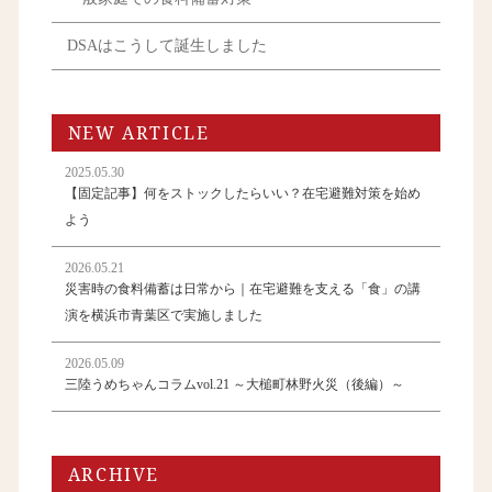
DSAはこうして誕生しました
NEW ARTICLE
2025.05.30
【固定記事】何をストックしたらいい？在宅避難対策を始め
よう
2026.05.21
災害時の食料備蓄は日常から｜在宅避難を支える「食」の講
演を横浜市青葉区で実施しました
2026.05.09
三陸うめちゃんコラムvol.21 ～大槌町林野火災（後編）～
ARCHIVE