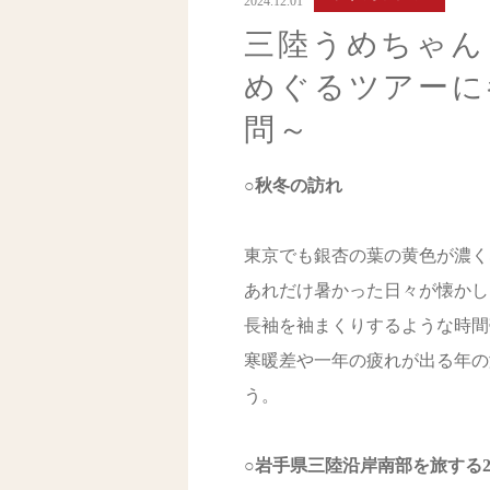
2024.12.01
三陸うめちゃんコ
めぐるツアーに
問～
○秋冬の訪れ
東京でも銀杏の葉の黄色が濃く
あれだけ暑かった日々が懐かし
長袖を袖まくりするような時間
寒暖差や一年の疲れが出る年の
う。
○岩手県三陸沿岸南部を旅する