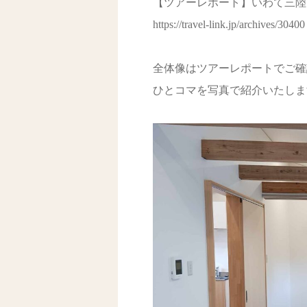
【ツアーレポート】いわて三陸う
https://travel-link.jp/archives/30400
全体像はツアーレポートでご確
ひとコマを写真で紹介いたしま